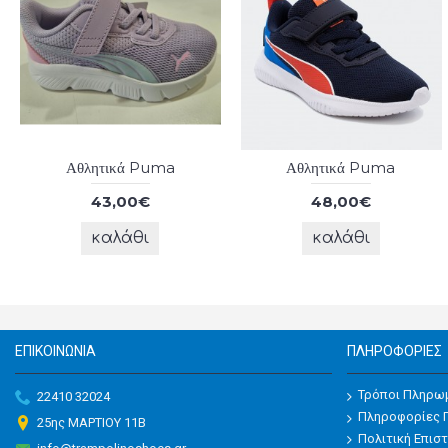
Αθλητικά Puma
Αθλητικά Puma
43,00€
48,00€
καλάθι
καλάθι
ΕΠΙΚΟΙΝΩΝΊΑ
ΠΛΗΡΟΦΟΡΊΕΣ
Τρόποι Πληρω
22410 32024
Πληροφορίες 
25ης ΜΑΡΤΙΟΥ 11Β
Πολιτική Επι