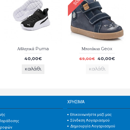
Αθλητικά Puma
Μποτάκια Geox
40,00€
40,00€
69,00€
καλάθι
καλάθι
ΧΡΉΣΙΜΑ
Επικοινωνήστε μαζί μας
μής
Σύνδεση Λογαριασμού
Παράδοσης
Δημιουργία Λογαριασμού
στροφών