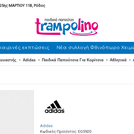
25ης ΜΑΡΤΙΟΥ 11Β, Ρόδος
καιρινές εκπτώσεις
Νέα συλλογή Φθινόπωρο Χειμ
κευαστής
Adidas
Παιδικά Παπούτσια Για Κορίτσια
Αθλητικά
Adidas
Κωδικός Προϊόντος:
EG5920