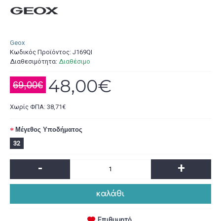
Geox
Κωδικός Προϊόντος:
J169QI
Διαθεσιμότητα:
Διαθέσιμο
48,00€
69,00€
Χωρίς ΦΠΑ: 38,71€
Μέγεθος Υποδήματος
32
-
+
καλάθι
Επιθυμητό