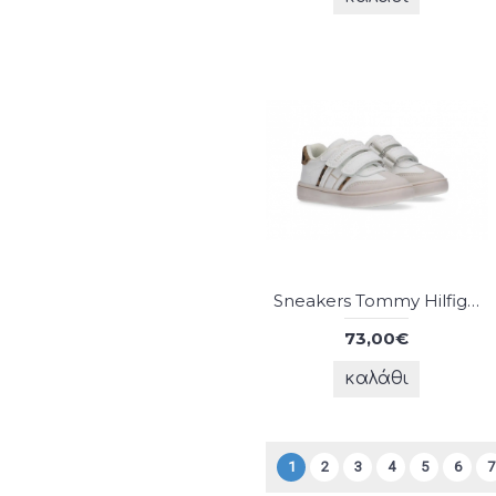
39 (22)
40 (16)
41 (12)
Sneakers Tommy Hilfiger
73,00€
καλάθι
1
2
3
4
5
6
7