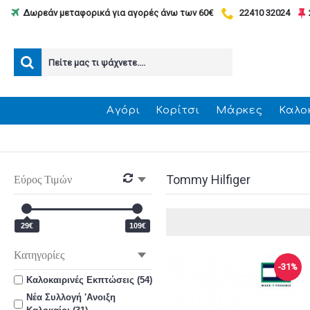
Δωρεάν μεταφορικά για αγορές άνω των 60€
22410 32024
Αγόρι
Κορίτσι
Μάρκες
Καλο
Tommy Hilfiger
Εύρος Τιμών
29€
109€
Κατηγορίες
-31%
Καλοκαιρινές Εκπτώσεις (54)
Νέα Συλλογή 'Ανοιξη