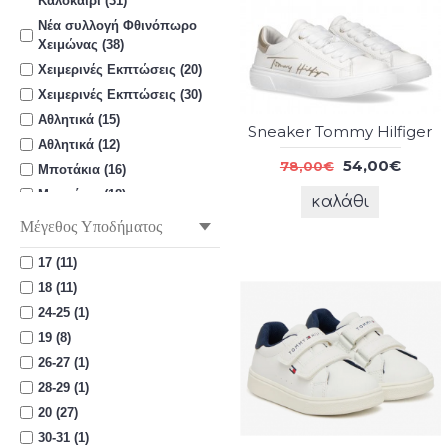
Καλοκαίρι (31)
Νέα συλλογή Φθινόπωρο
Χειμώνας (38)
Χειμερινές Εκπτώσεις (20)
Χειμερινές Εκπτώσεις (30)
Αθλητικά (15)
Sneaker Tommy Hilfiger
Αθλητικά (12)
54,00€
78,00€
Μποτάκια (16)
Μποτάκια (18)
καλάθι
Μπότες (16)
Μέγεθος Υποδήματος
Πάνινα / Sneakers (52)
17 (11)
Μπαρέτες / Μπαλαρίνες (3)
18 (11)
Πέδιλα / Σανδάλια (20)
24-25 (1)
Πάνινα / Sneakers (49)
19 (8)
Πέδιλα / Σανδάλια (29)
26-27 (1)
28-29 (1)
20 (27)
30-31 (1)