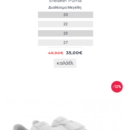
Sneaker Puma
Διαθέσιμα Μεγέθη:
20
22
23
27
35,00€
49,90€
καλάθι
-12%