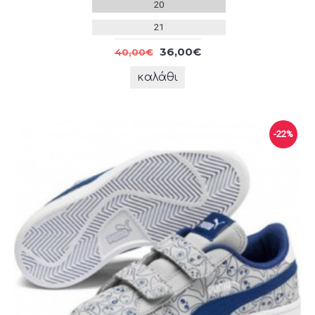
20
21
36,00€
40,00€
καλάθι
-22%