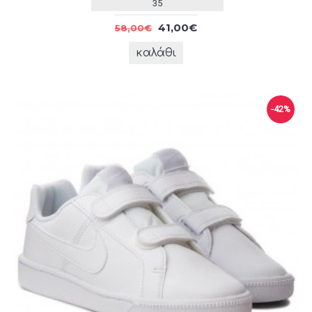
35
41,00€
58,00€
καλάθι
-42%