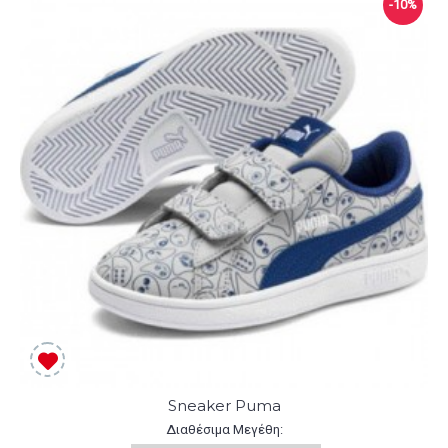
-10%
Sneaker Puma
Διαθέσιμα Μεγέθη: