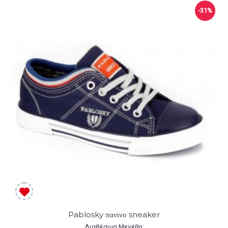
-31%
Pablosky πανινο sneaker
Διαθέσιμα Μεγέθη: