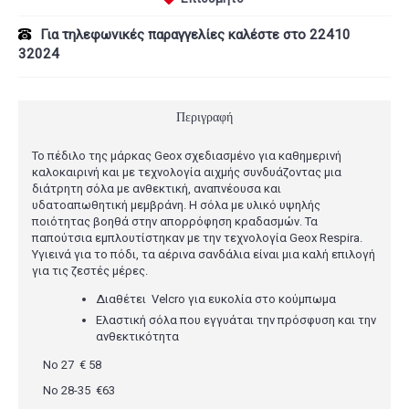
Για τηλεφωνικές παραγγελίες καλέστε στο 22410
32024
Περιγραφή
Το πέδιλο της μάρκας Geox σχεδιασμένο για καθημερινή
καλοκαιρινή και με τεχνολογία αιχμής συνδυάζοντας μια
διάτρητη σόλα με ανθεκτική, αναπνέουσα και
υδατοαπωθητική μεμβράνη. Η σόλα με υλικό υψηλής
ποιότητας βοηθά στην απορρόφηση κραδασμών. Τα
παπούτσια εμπλουτίστηκαν με την τεχνολογία Geox Respira.
Υγιεινά για το πόδι, τα αέρινα σανδάλια είναι μια καλή επιλογή
για τις ζεστές μέρες.
Διαθέτει Velcro για ευκολία στο κούμπωμα
Ελαστική σόλα που εγγυάται την πρόσφυση και την
ανθεκτικότητα
Νο 27 € 58
Νο 28-35 €63