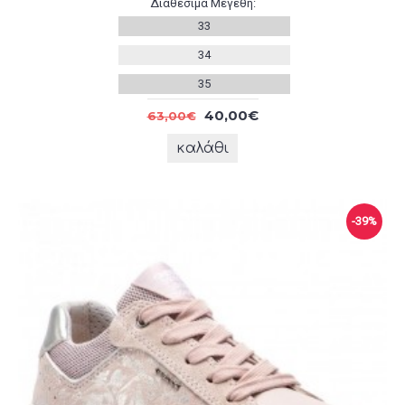
Διαθέσιμα Μεγέθη:
33
34
35
40,00€
63,00€
καλάθι
-39%