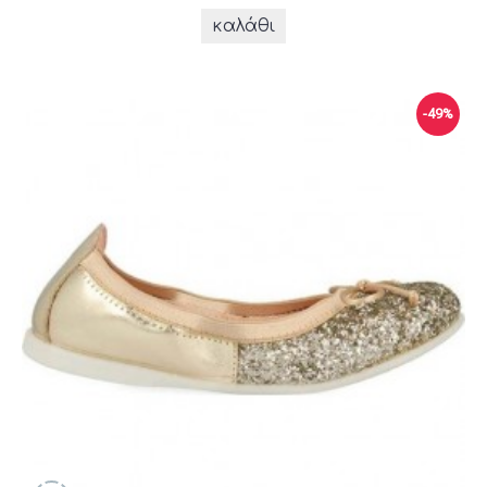
καλάθι
-49%