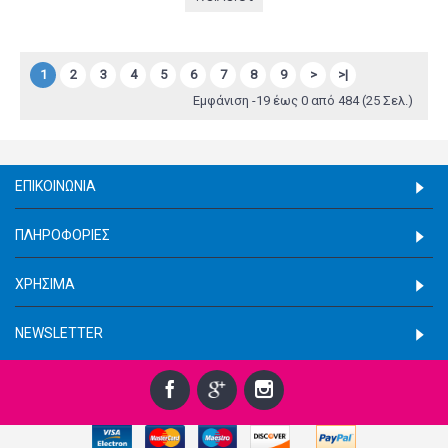
1
2
3
4
5
6
7
8
9
>
>|
Εμφάνιση -19 έως 0 από 484 (25 Σελ.)
ΕΠΙΚΟΙΝΩΝΊΑ
ΠΛΗΡΟΦΟΡΊΕΣ
ΧΡΉΣΙΜΑ
NEWSLETTER