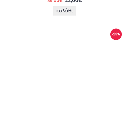
22,00€
45,00€
καλάθι
-23%