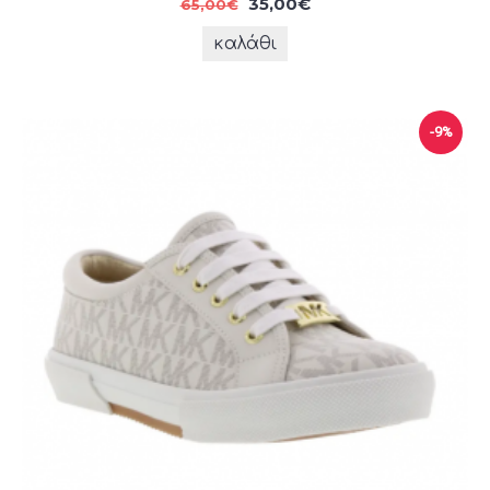
35,00€
65,00€
καλάθι
-9%