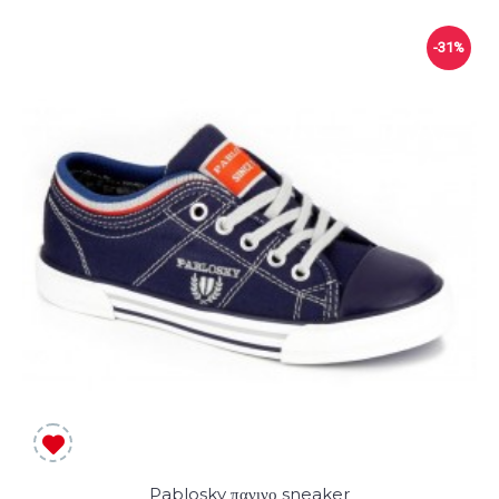
-31%
Pablosky πανινο sneaker