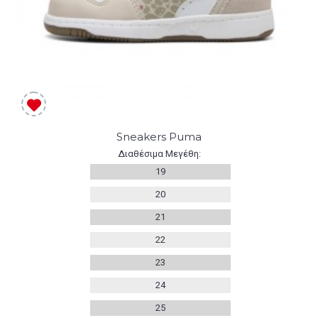
Sneakers Puma
Διαθέσιμα Μεγέθη:
19
20
21
22
23
24
25