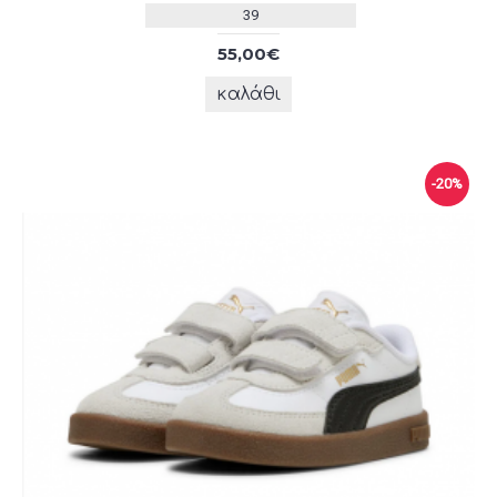
39
55,00€
καλάθι
-20%