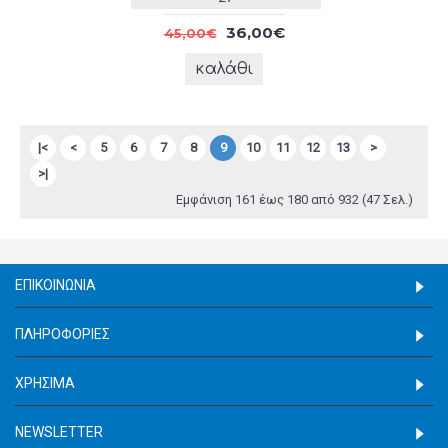
36,00€
45,00€
καλάθι
|<
<
5
6
7
8
9
10
11
12
13
>
>|
Εμφάνιση 161 έως 180 από 932 (47 Σελ.)
ΕΠΙΚΟΙΝΩΝΊΑ
ΠΛΗΡΟΦΟΡΊΕΣ
ΧΡΉΣΙΜΑ
NEWSLETTER