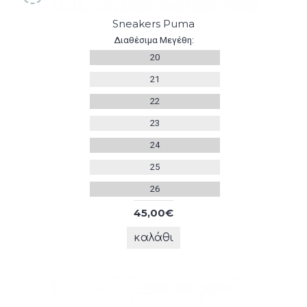
Sneakers Puma
Διαθέσιμα Μεγέθη:
20
21
22
23
24
25
26
45,00€
καλάθι