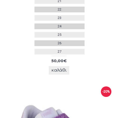
21
22
23
24
25
26
27
50,00€
καλάθι
-20%