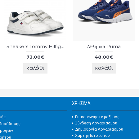
Sneakers Tommy Hilfiger
Αθλητικά Puma
73,00€
48,00€
καλάθι
καλάθι
ΧΡΉΣΙΜΑ
Επικοινωνήστε μαζί μας
μής
Σύνδεση Λογαριασμού
Παράδοσης
Δημιουργία Λογαριασμού
στροφών
Χάρτης Ιστότοπου
ρρήτου