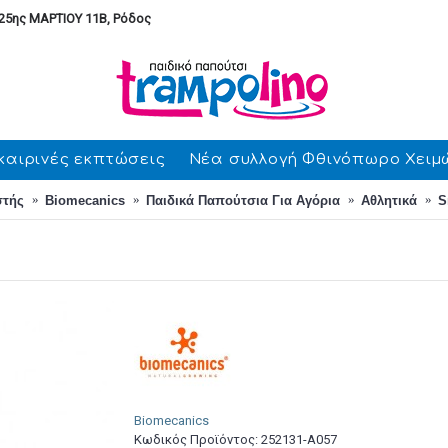
25ης ΜΑΡΤΙΟΥ 11Β, Ρόδος
καιρινές εκπτώσεις
Νέα συλλογή Φθινόπωρο Χειμ
στής
Biomecanics
Παιδικά Παπούτσια Για Αγόρια
Αθλητικά
S
Biomecanics
Κωδικός Προϊόντος:
252131-A057