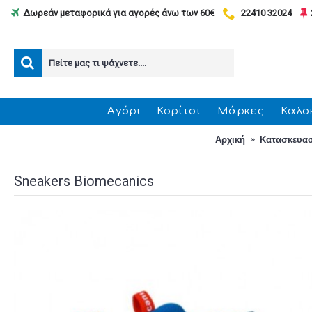
Δωρεάν μεταφορικά για αγορές άνω των 60€
22410 32024
Αγόρι
Κορίτσι
Μάρκες
Καλο
Αρχική
Κατασκευα
Sneakers Biomecanics