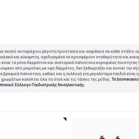
, με σκοπό να παρέχουν μέγιστη προστασία και ασφάλεια σε κάθε στάδιο α
μαλακά και εύκαμπτα, σχεδιασμένα να προσφέρουν σταθερότητα και ευκαμ
 είναι τα μόνα δερμάτινα και ανατομικά παπούτσια κορυφαίας ποιότητας 
λούμενο από μικροΐνες με υφή δέρματος, δεν ξεθωριάζει και ευνοεί την ε
cs βρεφικά παπούτσια, καθώς και η συλλογή για μεγαλύτερα παιδιά είναι η
 χρωμάτων καλύπτει όλα τα στυλ και τις τάσεις της μόδας.
Τα biomecanic
Ισπανικό Σύλλογο Παιδιατρικής Νοσηλευτικής.