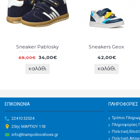
Sneaker Pablosky
Sneakers Geox
34,00€
42,00€
68,00€
καλάθι
καλάθι
ΕΠΙΚΟΙΝΩΝΊΑ
ΠΛΗΡΟΦΟΡΊΕΣ
Τρόποι Πληρω
22410 32024
Πληροφορίες 
25ης ΜΑΡΤΙΟΥ 11Β
Πολιτική Επι
info@trampolinoshoes.gr
Πολιτική Απο