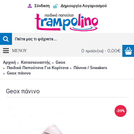
Σύνδεση
Δημιουργία Λογαριασμού
ΜΕΝΟΥ
0 προϊόν(τα) - 0,00€
Αρχική
Κατασκευαστής
Geox
Παιδικά Παπούτσια Για Κορίτσια
Πάνινα / Sneakers
Geox πάνινο
Geox πάνινο
-39%